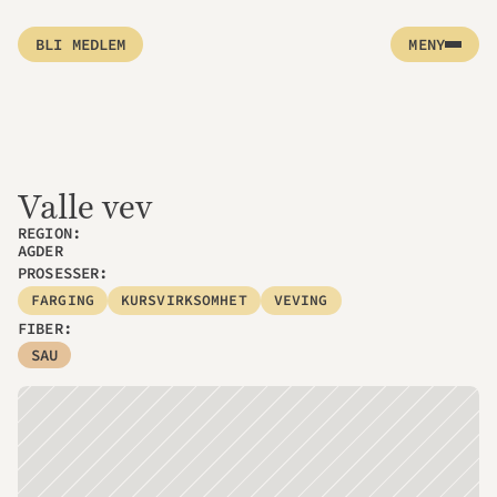
BLI MEDLEM
MENY
Valle vev
REGION: 
AGDER
PROSESSER:
FARGING
KURSVIRKSOMHET
VEVING
FIBER:
SAU