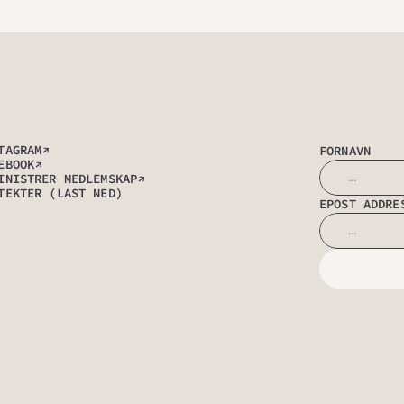
→
TAGRAM
FORNAVN
→
EBOOK
→
INISTRER MEDLEMSKAP
TEKTER (LAST NED)
EPOST ADDRE