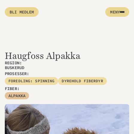
BLI MEDLEM
MENY
Haugfoss Alpakka
REGION: 
BUSKERUD
PROSESSER:
FOREDLING: SPINNING
DYREHOLD FIBERDYR
FIBER:
ALPAKKA