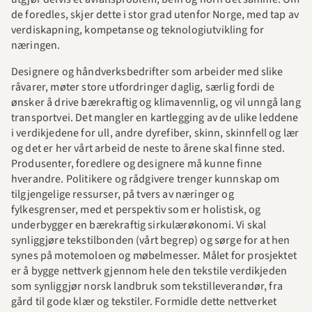
de foredles, skjer dette i stor grad utenfor Norge, med tap av 
verdiskapning, kompetanse og teknologiutvikling for 
næringen. 
Designere og håndverksbedrifter som arbeider med slike 
råvarer, møter store utfordringer daglig, særlig fordi de 
ønsker å drive bærekraftig og klimavennlig, og vil unngå lang 
transportvei. Det mangler en kartlegging av de ulike leddene 
i verdikjedene for ull, andre dyrefiber, skinn, skinnfell og lær 
og det er her vårt arbeid de neste to årene skal finne sted. 
Produsenter, foredlere og designere må kunne finne 
hverandre. Politikere og rådgivere trenger kunnskap om 
tilgjengelige ressurser, på tvers av næringer og 
fylkesgrenser, med et perspektiv som er holistisk, og 
underbygger en bærekraftig sirkulærøkonomi. Vi skal 
synliggjøre tekstilbonden (vårt begrep) og sørge for at hen 
synes på motemoloen og møbelmesser. Målet for prosjektet 
er å bygge nettverk gjennom hele den tekstile verdikjeden 
som synliggjør norsk landbruk som tekstilleverandør, fra 
gård til gode klær og tekstiler. Formidle dette nettverket 