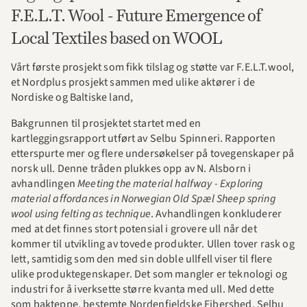
F.E.L.T. Wool - Future Emergence of 
Local Textiles based on WOOL
Vårt første prosjekt som fikk tilslag og støtte var F.E.L.T.wool, 
et Nordplus prosjekt sammen med ulike aktører i de 
Nordiske og Baltiske land, 
Bakgrunnen til prosjektet startet med en 
kartleggingsrapport utført av Selbu Spinneri. Rapporten 
etterspurte mer og flere undersøkelser på tovegenskaper på 
norsk ull. Denne tråden plukkes opp av N. Alsborn i 
avhandlingen 
Meeting the material halfway - Exploring 
material affordances in Norwegian Old Spæl Sheep spring 
wool using felting as technique
. Avhandlingen konkluderer 
med at det finnes stort potensial i grovere ull når det 
kommer til utvikling av tovede produkter. Ullen tover rask og 
lett, samtidig som den med sin doble ullfell viser til flere 
ulike produktegenskaper. Det som mangler er teknologi og 
industri for å iverksette større kvanta med ull. Med dette 
som bakteppe, bestemte Nordenfjeldske Fibershed, Selbu 