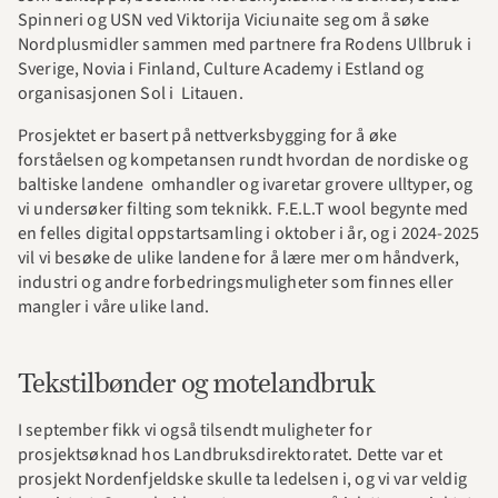
Spinneri og USN ved Viktorija Viciunaite seg om å søke 
Nordplusmidler sammen med partnere fra Rodens Ullbruk i 
Sverige, Novia i Finland, Culture Academy i Estland og 
organisasjonen Sol i  Litauen. 
Prosjektet er basert på nettverksbygging for å øke 
forståelsen og kompetansen rundt hvordan de nordiske og 
baltiske landene  omhandler og ivaretar grovere ulltyper, og 
vi undersøker filting som teknikk. F.E.L.T wool begynte med 
en felles digital oppstartsamling i oktober i år, og i 2024-2025 
vil vi besøke de ulike landene for å lære mer om håndverk, 
industri og andre forbedringsmuligheter som finnes eller 
mangler i våre ulike land. 
Tekstilbønder og motelandbruk
I september fikk vi også tilsendt muligheter for 
prosjektsøknad hos Landbruksdirektoratet. Dette var et 
prosjekt Nordenfjeldske skulle ta ledelsen i, og vi var veldig 