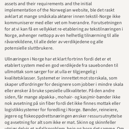
assets and their requirements and the initial 
implementation of the Norwegian website, ble det raskt 
avklart at mange småskala aktører innen tekstil-Norge ikke 
kommuniserer med eller vet om hverandre. Forutsetningen 
for at vi kan få en vellykket re-etablering av tekstilnæringen i 
Norge, avhenger nettopp av en helhetlig tilnærming til alle 
råvarekildene, til alle deler av verdikjedene og alle 
potensielle sluttbrukere.
Ullnæringen i Norge har et klart fortrinn fordi det er et 
etablert system med en god verdikjede fra sauebonden til 
ullmottak som sørger for at ulla er tilgjengelig i 
kvalitetsklasser. Systemet er innrettet mot storskala, som 
skaper utfordringer for designere som jobber i mindre skala 
eller ønsker å bruke spesielle ullkvaliteter. På den andre 
siden, får mange alpakka-, mohair- og kasjmir-bønder ikke 
nok avsetning på sin fiber fordi det ikke finnes mottak eller 
logistikksystemer for foredling i Norge. Bønder, reineiere, 
jegere og fiskeoppdrettsnæringen ønsker ressursutnyttelse 
og avsetning for alt som ikke er mat. Skinn og skinnfeller 
utgjør delvis et avfallsproblem, bein og horn det samme. Om 