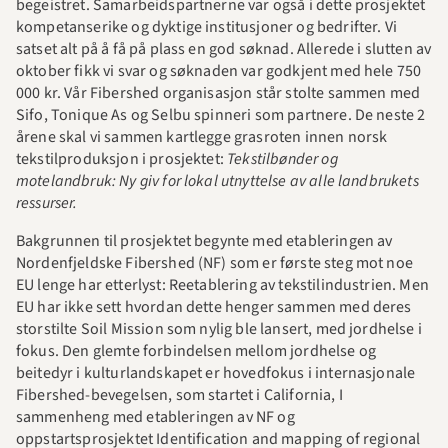
begeistret. Samarbeidspartnerne var også i dette prosjektet 
kompetanserike og dyktige institusjoner og bedrifter. Vi 
satset alt på å få på plass en god søknad. Allerede i slutten av 
oktober fikk vi svar og søknaden var godkjent med hele 750 
000 kr. Vår Fibershed organisasjon står stolte sammen med 
Sifo, Tonique As og Selbu spinneri som partnere. De neste 2 
årene skal vi sammen kartlegge grasroten innen norsk 
tekstilproduksjon i prosjektet:
 Tekstilbønder og 
motelandbruk: Ny giv for lokal utnyttelse av alle landbrukets 
ressurser. 
Bakgrunnen til prosjektet begynte med etableringen av 
Nordenfjeldske Fibershed (NF) som er første steg mot noe 
EU lenge har etterlyst: Reetablering av tekstilindustrien. Men 
EU har ikke sett hvordan dette henger sammen med deres 
storstilte Soil Mission som nylig ble lansert, med jordhelse i 
fokus. Den glemte forbindelsen mellom jordhelse og 
beitedyr i kulturlandskapet er hovedfokus i internasjonale 
Fibershed-bevegelsen, som startet i California, I 
sammenheng med etableringen av NF og 
oppstartsprosjektet Identification and mapping of regional 